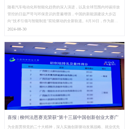
品亮相发布
随着汽车电动化和智能化趋势的深入演进，以及全球范围内对碳排放
管控的日益严苛与环保意识的普遍增强，中国的新能源建设大步迈
向“技术引领与智能制造”双轮驱动的全新轨道。8月30日，作为新能
源电池材料领域电解液……
2024-08-30
喜报 | 柳州法恩赛克荣获“第十三届中国创新创业大赛广
西赛区柳州市选拔赛暨2024年柳州市创新创业大赛一等
为全面贯彻党的二十大精神，深入实施创新驱动发展战略、就业优先