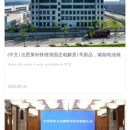
(中文) 法恩莱特铁锂准固态电解质1号新品，赋能电池领
域重大升级
Sorry, this entry is only available in 中文.
2024-09-26