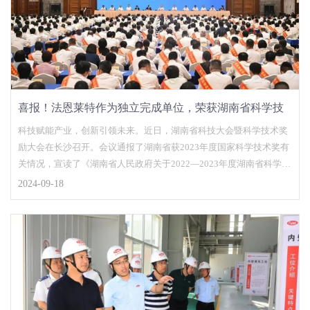
喜报！法恩莱特作为独立完成单位，荣获湖南省科学技
术进步奖！
科技赋能产业，创新引领未来。近日，湖南省科技大会暨科学技术奖
励大会在长沙召开。会议通报了湖南省获2023年度国家科学技术奖有
关情况，宣读了《湖南省人民政府关于2022—2023年度湖南省科学技
术奖励（含光召科技……
2024-09-18