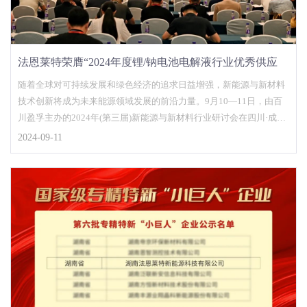
法恩莱特荣膺“2024年度锂/钠电池电解液行业优秀供应
商”
随着全球对可持续发展和绿色经济的追求日益增强，新能源与新材料
技术创新将成为未来能源领域发展的前沿力量。9月10—11日，由百
川盈孚主办的2024年(第三届)新能源与新材料行业研讨会在四川·成都
隆重举行，大会以“锂……
2024-09-11