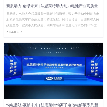
新质动力·创绿未来 | 法恩莱特助力动力电池产业高质量
发展
世界动力电池大会积极服务全球碳中和愿景，致力于推动全球动力电
池和新能源汽车产业高质量可持续发展。9月1日-2日，由四川省人民
政府主办，宜宾市人民政府、四川省经济和信息化厅承办的2024世界
动力电池大会在万里……
2024-09-02
钠电启航•赢钠未来 | 法恩莱特钠离子电池电解液系列新