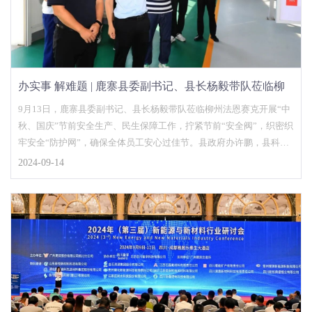
办实事 解难题 | 鹿寨县委副书记、县长杨毅带队莅临柳
州法恩赛克开展节前安全生产、民生保障工作
9月13日，鹿寨县委副书记、县长杨毅带队莅临柳州法恩赛克开展“中
秋、国庆”节前安全生产、民生保障工作，拧紧节前“安全阀”，织密织
牢安全“防护网”，确保全体员工安心过佳节。县政府办许鹏，县科工
贸局、应急管理局……
2024-09-14