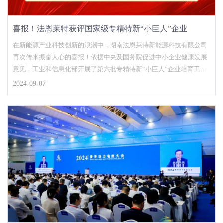
喜报！法恩莱特获评国家级专精特新“小巨人”企业
在新能源产业科技创新的浪潮中，湖南法恩莱特新能源科技有限公司
再次传来振奋人心的喜报！依据中央及国务院促进中小企业健康发展
意见，工业和信息化部开展了第六批专精特新“小巨人”企业培育工
作，相关入选企业名单……
2024-09-07